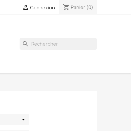
shopping_cart

Panier
(0)
Connexion
search