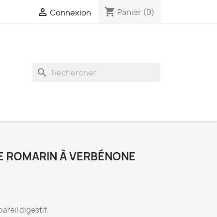
shopping_cart

Panier
(0)
Connexion
search
LE ROMARIN À VERBÉNONE
pareil digestif.