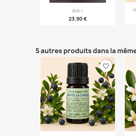
Aperçu rapide

H
Arti +
23,90 €
5 autres produits dans la même
favorite_border