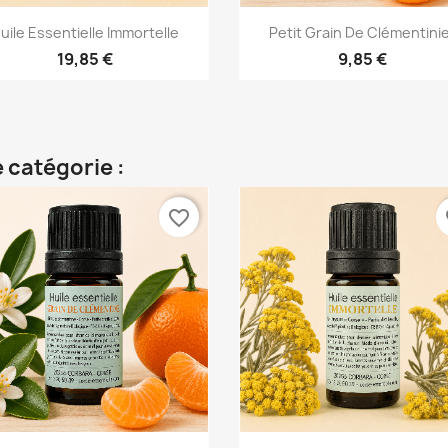
Aperçu rapide
Aperçu rapide


uile Essentielle Immortelle
Petit Grain De Clémentini
19,85 €
9,85 €
 catégorie :
favorite_border
fa