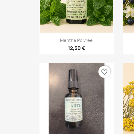
Aperçu rapide

Menthe Poivrée
12,50 €
favorite_border