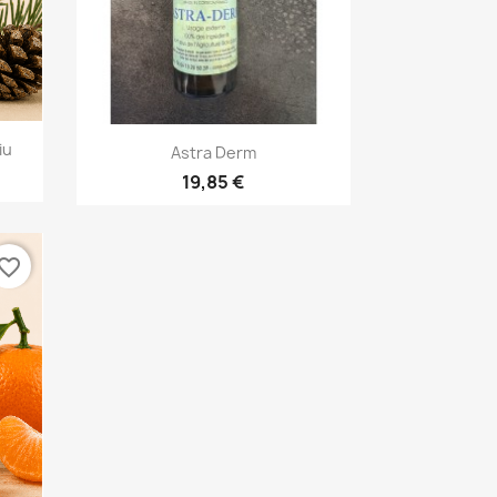
Aperçu rapide

iu
Astra Derm
19,85 €
vorite_border