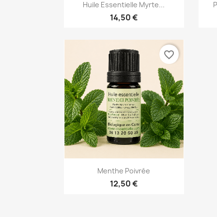
Aperçu rapide

Huile Essentielle Myrte...
P
14,50 €
favorite_border
Aperçu rapide

Menthe Poivrée
12,50 €