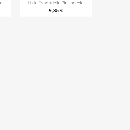
Aperçu rapide

le
Huile Essentielle Pin Laricciu
9,85 €