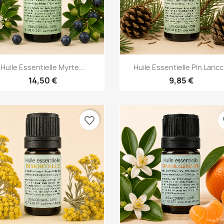
Aperçu rapide
Aperçu rapide


Huile Essentielle Myrte...
Huile Essentielle Pin Laricc
14,50 €
9,85 €
favorite_border
fa