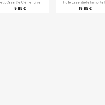
Aperçu rapide
Aperçu rapide


etit Grain De Clémentinier
Huile Essentielle Immortel
9,85 €
19,85 €